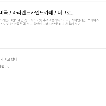
추억여행기록 : 미국 / 라라랜드카인드카페 / 더그로브몰 / 트레이더조 쇼핑 / 다운타운 그랜드센
캐년-그랜드캐년-핑크박스도넛 추억여행기록 : 미국 / 자이언캐년, 브라이스
박스도넛 한 번쯤은 꼭 보고 싶었던 그랜드캐년! 정말 처음에 보면
치
가려고 했다.
외했다.