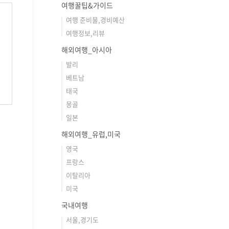
여행꿀팁&가이드
여행 준비물,경비예산
여행정보,리뷰
해외여행_아시아
발리
베트남
태국
몽골
일본
해외여행_유럽,미국
영국
프랑스
이탈리아
미국
국내여행
서울,경기도