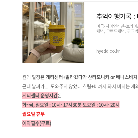
미국-자이언캐년-브라이스
캐년, 그랜드캐년, 핑크
hyedd.co.kr
원래 일정은
게티센터+빌라갔다가 산타모니카 or 베니스비
근데 날씨가.... 도와주지 않았네 흐림+비까지 와서 비치는 제
게티센터 운영시간
은
화~금, 일요일 : 10시~17시30분 토요일 : 10시~20시
월요일 휴무
예약필수(무료)