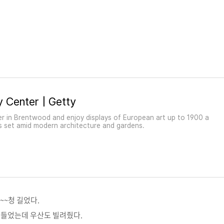
y Center | Getty
er in Brentwood and enjoy displays of European art up to 1900 a
ns set amid modern architecture and gardens.
~~청 길었다.
 들었는데 우산도 빌려줬다.