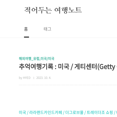
본문 바로가기
적어두는 여행노트
홈
태그
해외여행_유럽,미국/미국
추억여행기록 : 미국 / 게티센터(Getty Ce
by HYED
2023. 10. 4.
미국 / 라라랜드카인드카페 / 더그로브몰 / 트레이더조 쇼핑