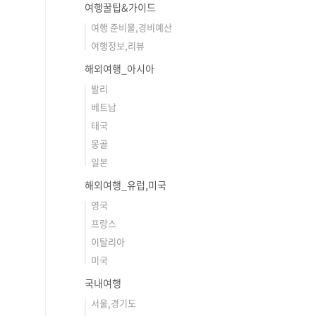
여행꿀팁&가이드
여행 준비물,경비예산
여행정보,리뷰
해외여행_아시아
발리
베트남
태국
몽골
일본
해외여행_유럽,미국
영국
프랑스
이탈리아
미국
국내여행
서울,경기도