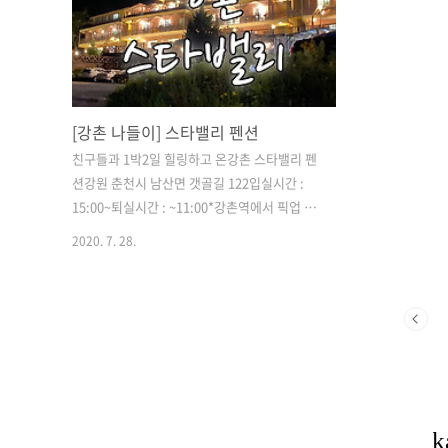
[강촌 나들이] 스타밸리 펜션
친구들과 1박2일 힐링하고 온강촌 스타밸리 펜
션강원 춘천시 남산면 갯골길 122입실시간 :
15:00~퇴실시간 : ~11:00*강촌역에서 픽업 가
능(15:00~19:00)*자세한 사항은 홈페이지 참고
2020. 7. 28.
http://www.noblestar.co.kr/home.html 10
년지기 친구들과 같이 갔다 왔는데 첫 여행이였
다.항상 가자고 말만 하다가 시간도 안맞고, 여
유도 안돼서 미루고 미뤘는데 이번년도는 무조
건 가자고 계획했다가 코로나가 터지는 바람에
보류....그래도 다행히 시간을 맞춰서 10년만에
처음으로 넷이 놀러 갔다 온 날!날씨도 너무 화
창했다.비가 온다는 소식이 있었는데 이때는 화
창하고 오후쯤 돼서 흐린 날씨였다.동네는 비가